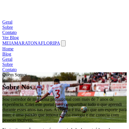
Geral
Sobre
Contato
Ver Blog
MEIAMARATONAFLORIPA
Home
Blog
Geral
Sobre
Contato
Quem Somos
Sobre Nós
Sou corredor de maratona profissional com mais de 7 anos de
experiência. Criei este portal para compartilhar tudo o que aprendi
durante esses anos nas ruas. A corrida é mais do que um esporte para
mim; é uma paixão que renova minha energia e me conecta com
pessoas incríveis.