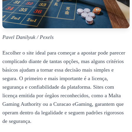
Pavel Danilyuk / Pexels
Escolher o site ideal para começar a apostar pode parecer
complicado diante de tantas opções, mas alguns critérios
básicos ajudam a tornar essa decisão mais simples e
segura. O primeiro e mais importante é a licença,
segurança e confiabilidade da plataforma. Sites com
licença emitida por órgãos reconhecidos, como a Malta
Gaming Authority ou a Curacao eGaming, garantem que
operam dentro da legalidade e seguem padrões rigorosos
de segurança.