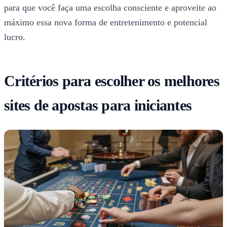
para que você faça uma escolha consciente e aproveite ao
máximo essa nova forma de entretenimento e potencial
lucro.
Critérios para escolher os melhores
sites de apostas para iniciantes