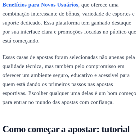
Benefícios para Novos Usuários
, que oferece uma
combinação interessante de bônus, variedade de esportes e
suporte dedicado. Essa plataforma tem ganhado destaque
por sua interface clara e promoções focadas no público que
está começando.
Essas casas de apostas foram selecionadas não apenas pela
qualidade técnica, mas também pelo compromisso em
oferecer um ambiente seguro, educativo e acessível para
quem está dando os primeiros passos nas apostas
esportivas. Escolher qualquer uma delas é um bom começo
para entrar no mundo das apostas com confiança.
Como começar a apostar: tutorial