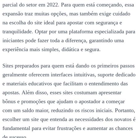
parcial do setor em 2022. Para quem está começando, essa
expansão traz muitas opções, mas também exige cuidado
na escolha do site ideal para apostar com segurança e
tranquilidade. Optar por uma plataforma especializada para
iniciantes pode fazer toda a diferença, garantindo uma
experiência mais simples, didática e segura.
Sites preparados para quem está dando os primeiros passos
geralmente oferecem interfaces intuitivas, suporte dedicado
e materiais educativos que facilitam o entendimento das
apostas. Além disso, esses sites costumam apresentar
bônus e promoções que ajudam o apostador a começar
com um saldo maior, reduzindo os riscos iniciais. Portanto,
escolher um site que entenda as necessidades dos novatos é
fundamental para evitar frustrações e aumentar as chances
de sucesso.