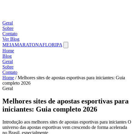
Geral
Sobre
Contato
Ver Blog
MEIAMARATONAFLORIPA
Home
Blog
Geral
Sobre
Contato
Home
/
Melhores sites de apostas esportivas para iniciantes: Guia
completo 2026
Geral
Melhores sites de apostas esportivas para
iniciantes: Guia completo 2026
Introdução aos melhores sites de apostas esportivas para iniciantes O
universo das apostas esportivas vem crescendo de forma acelerada
no Brasil, especialmente