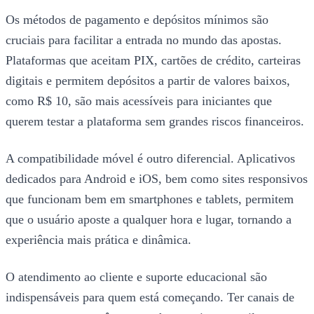
Os métodos de pagamento e depósitos mínimos são
cruciais para facilitar a entrada no mundo das apostas.
Plataformas que aceitam PIX, cartões de crédito, carteiras
digitais e permitem depósitos a partir de valores baixos,
como R$ 10, são mais acessíveis para iniciantes que
querem testar a plataforma sem grandes riscos financeiros.
A compatibilidade móvel é outro diferencial. Aplicativos
dedicados para Android e iOS, bem como sites responsivos
que funcionam bem em smartphones e tablets, permitem
que o usuário aposte a qualquer hora e lugar, tornando a
experiência mais prática e dinâmica.
O atendimento ao cliente e suporte educacional são
indispensáveis para quem está começando. Ter canais de