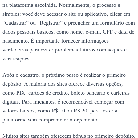
na plataforma escolhida. Normalmente, o processo é
simples: você deve acessar o site ou aplicativo, clicar em
“Cadastrar” ou “Registrar” e preencher um formulário com
dados pessoais básicos, como nome, e-mail, CPF e data de
nascimento. É importante fornecer informações
verdadeiras para evitar problemas futuros com saques e
verificações.
Após o cadastro, o próximo passo é realizar o primeiro
depósito. A maioria dos sites oferece diversas opções,
como PIX, cartões de crédito, boleto bancário e carteiras
digitais. Para iniciantes, é recomendável começar com
valores baixos, como R$ 10 ou R$ 20, para testar a
plataforma sem comprometer o orçamento.
Muitos sites também oferecem bônus no primeiro depósito,