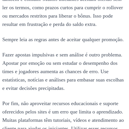
ler os termos, como prazos curtos para cumprir o rollover
ou mercados restritos para liberar o bônus. Isso pode
resultar em frustração e perda do saldo extra.
Sempre leia as regras antes de aceitar qualquer promoção.
Fazer apostas impulsivas e sem análise é outro problema.
Apostar por emoção ou sem estudar o desempenho dos
times e jogadores aumenta as chances de erro. Use
estatísticas, notícias e análises para embasar suas escolhas
e evitar decisões precipitadas.
Por fim, não aproveitar recursos educacionais e suporte
oferecidos pelos sites é um erro que limita o aprendizado.
Muitas plataformas têm tutoriais, vídeos e atendimento ao
cliente para ajudar os iniciantes. Utilizar esses recursos