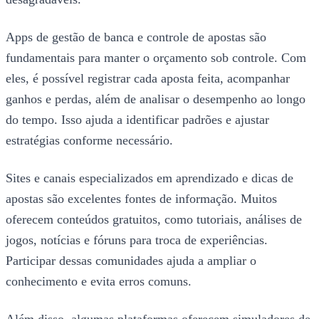
Apps de gestão de banca e controle de apostas são
fundamentais para manter o orçamento sob controle. Com
eles, é possível registrar cada aposta feita, acompanhar
ganhos e perdas, além de analisar o desempenho ao longo
do tempo. Isso ajuda a identificar padrões e ajustar
estratégias conforme necessário.
Sites e canais especializados em aprendizado e dicas de
apostas são excelentes fontes de informação. Muitos
oferecem conteúdos gratuitos, como tutoriais, análises de
jogos, notícias e fóruns para troca de experiências.
Participar dessas comunidades ajuda a ampliar o
conhecimento e evita erros comuns.
Além disso, algumas plataformas oferecem simuladores de