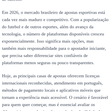
Em 2026, o mercado brasileiro de apostas esportivas está
cada vez mais maduro e competitivo. Com a popularização
do futebol e de outros esportes, além do avanço da
tecnologia, o número de plataformas disponíveis cresceu
exponencialmente. Isso significa mais opções, mas
também mais responsabilidade para o apostador iniciante,
que precisa saber diferenciar sites confiáveis de
plataformas menos seguras ou pouco transparentes.
Hoje, as principais casas de apostas oferecem licenças
internacionais reconhecidas, atendimento em português,
métodos de pagamento locais e aplicativos móveis que
tornam a experiência mais acessível. O cenário é favorável
para quem quer começar, mas é essencial avaliar os