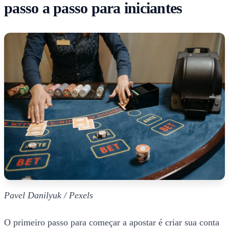
passo a passo para iniciantes
Pavel Danilyuk / Pexels
O primeiro passo para começar a apostar é criar sua conta