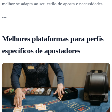
melhor se adapta ao seu estilo de aposta e necessidades.
---
Melhores plataformas para perfis
específicos de apostadores