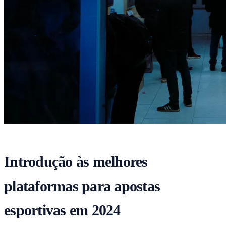
Introdução às melhores
plataformas para apostas
esportivas em 2024