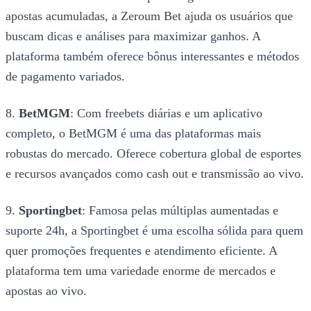
apostas acumuladas, a Zeroum Bet ajuda os usuários que
buscam dicas e análises para maximizar ganhos. A
plataforma também oferece bônus interessantes e métodos
de pagamento variados.
8.
BetMGM
: Com freebets diárias e um aplicativo
completo, o BetMGM é uma das plataformas mais
robustas do mercado. Oferece cobertura global de esportes
e recursos avançados como cash out e transmissão ao vivo.
9.
Sportingbet
: Famosa pelas múltiplas aumentadas e
suporte 24h, a Sportingbet é uma escolha sólida para quem
quer promoções frequentes e atendimento eficiente. A
plataforma tem uma variedade enorme de mercados e
apostas ao vivo.