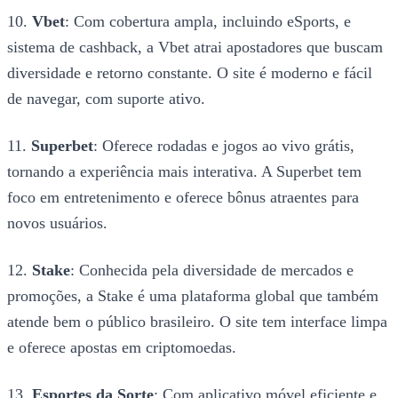
10.
Vbet
: Com cobertura ampla, incluindo eSports, e
sistema de cashback, a Vbet atrai apostadores que buscam
diversidade e retorno constante. O site é moderno e fácil
de navegar, com suporte ativo.
11.
Superbet
: Oferece rodadas e jogos ao vivo grátis,
tornando a experiência mais interativa. A Superbet tem
foco em entretenimento e oferece bônus atraentes para
novos usuários.
12.
Stake
: Conhecida pela diversidade de mercados e
promoções, a Stake é uma plataforma global que também
atende bem o público brasileiro. O site tem interface limpa
e oferece apostas em criptomoedas.
13.
Esportes da Sorte
: Com aplicativo móvel eficiente e