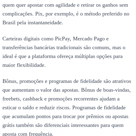
quem quer apostar com agilidade e retirar os ganhos sem
complicações. Pix, por exemplo, é o método preferido no
Brasil pela instantaneidade.
Carteiras digitais como PicPay, Mercado Pago e
transferências bancárias tradicionais são comuns, mas o
ideal é que a plataforma ofereça múltiplas opções para
maior flexibilidade.
Bônus, promoções e programas de fidelidade são atrativos
que aumentam o valor das apostas. Bônus de boas-vindas,
freebets, cashback e promoções recorrentes ajudam a
esticar o saldo e reduzir riscos. Programas de fidelidade
que acumulam pontos para trocar por prêmios ou apostas
grátis também são diferenciais interessantes para quem
aposta com frequência.