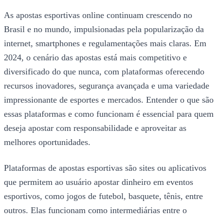
As apostas esportivas online continuam crescendo no
Brasil e no mundo, impulsionadas pela popularização da
internet, smartphones e regulamentações mais claras. Em
2024, o cenário das apostas está mais competitivo e
diversificado do que nunca, com plataformas oferecendo
recursos inovadores, segurança avançada e uma variedade
impressionante de esportes e mercados. Entender o que são
essas plataformas e como funcionam é essencial para quem
deseja apostar com responsabilidade e aproveitar as
melhores oportunidades.
Plataformas de apostas esportivas são sites ou aplicativos
que permitem ao usuário apostar dinheiro em eventos
esportivos, como jogos de futebol, basquete, tênis, entre
outros. Elas funcionam como intermediárias entre o