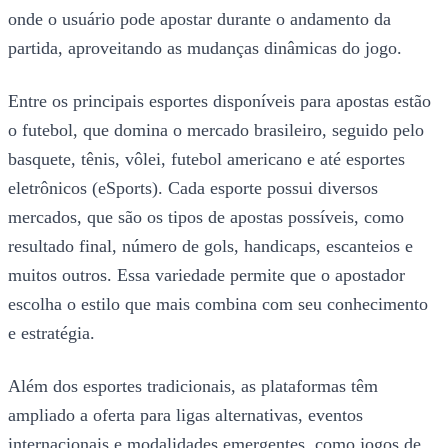
onde o usuário pode apostar durante o andamento da
partida, aproveitando as mudanças dinâmicas do jogo.
Entre os principais esportes disponíveis para apostas estão
o futebol, que domina o mercado brasileiro, seguido pelo
basquete, tênis, vôlei, futebol americano e até esportes
eletrônicos (eSports). Cada esporte possui diversos
mercados, que são os tipos de apostas possíveis, como
resultado final, número de gols, handicaps, escanteios e
muitos outros. Essa variedade permite que o apostador
escolha o estilo que mais combina com seu conhecimento
e estratégia.
Além dos esportes tradicionais, as plataformas têm
ampliado a oferta para ligas alternativas, eventos
internacionais e modalidades emergentes, como jogos de