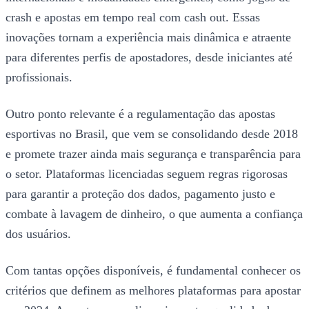
crash e apostas em tempo real com cash out. Essas
inovações tornam a experiência mais dinâmica e atraente
para diferentes perfis de apostadores, desde iniciantes até
profissionais.
Outro ponto relevante é a regulamentação das apostas
esportivas no Brasil, que vem se consolidando desde 2018
e promete trazer ainda mais segurança e transparência para
o setor. Plataformas licenciadas seguem regras rigorosas
para garantir a proteção dos dados, pagamento justo e
combate à lavagem de dinheiro, o que aumenta a confiança
dos usuários.
Com tantas opções disponíveis, é fundamental conhecer os
critérios que definem as melhores plataformas para apostar