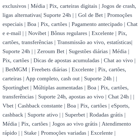
exclusivos | Média | Pix, carteiras digitais | Jogos de crash,
ligas alternativas| Suporte 24h | | Gol de Bet | Promoções
especiais | Boa | Pix, cartões | Pagamento antecipado | Chat
e e-mail | | Novibet | Bônus regulares | Excelente | Pix,
cartões, transferências | Transmissão ao vivo, estatísticas|
Suporte 24h | | Zeroum Bet | Sugestões diárias | Média |
Pix, cartões | Dicas de apostas acumuladas | Chat ao vivo |
| BetMGM | Freebets diárias | Excelente | Pix, cartões,
carteiras | App completo, cash out | Suporte 24h | |
Sportingbet | Múltiplas aumentadas | Boa | Pix, cartões,
transferências | Suporte 24h, apostas ao vivo | Chat 24h | |
Vbet | Cashback constante | Boa | Pix, cartões | eSports,
cashback | Suporte ativo | | Superbet | Rodadas grátis |
Média | Pix, cartões | Jogos ao vivo grátis | Atendimento
rápido | | Stake | Promoções variadas | Excelente |