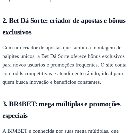
2. Bet Dá Sorte: criador de apostas e bônus
exclusivos
Com um criador de apostas que facilita a montagem de
palpites únicos, a Bet Dá Sorte oferece bônus exclusivos
para novos usuários e promoções frequentes. O site conta
com odds competitivas e atendimento rápido, ideal para
quem busca inovação e benefícios constantes.
3. BR4BET: mega múltiplas e promoções
especiais
A BR4BET é conhecida por suas mega múltiplas, que