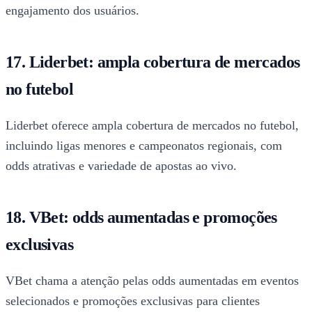
engajamento dos usuários.
17. Liderbet: ampla cobertura de mercados
no futebol
Liderbet oferece ampla cobertura de mercados no futebol,
incluindo ligas menores e campeonatos regionais, com
odds atrativas e variedade de apostas ao vivo.
18. VBet: odds aumentadas e promoções
exclusivas
VBet chama a atenção pelas odds aumentadas em eventos
selecionados e promoções exclusivas para clientes