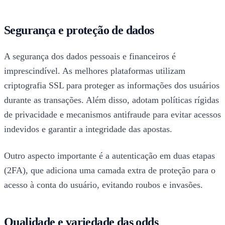
Segurança e proteção de dados
A segurança dos dados pessoais e financeiros é
imprescindível. As melhores plataformas utilizam
criptografia SSL para proteger as informações dos usuários
durante as transações. Além disso, adotam políticas rígidas
de privacidade e mecanismos antifraude para evitar acessos
indevidos e garantir a integridade das apostas.
Outro aspecto importante é a autenticação em duas etapas
(2FA), que adiciona uma camada extra de proteção para o
acesso à conta do usuário, evitando roubos e invasões.
Qualidade e variedade das odds