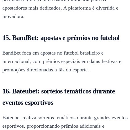
apostadores mais dedicados. A plataforma é divertida e
inovadora.
15. BandBet: apostas e prêmios no futebol
BandBet foca em apostas no futebol brasileiro e
internacional, com prêmios especiais em datas festivas e
promoções direcionadas a fãs do esporte.
16. Bateubet: sorteios temáticos durante
eventos esportivos
Bateubet realiza sorteios temáticos durante grandes eventos
esportivos, proporcionando prêmios adicionais e