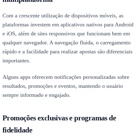
Com a crescente utilização de dispositivos móveis, as
plataformas investem em aplicativos nativos para Android
e iOS, além de sites responsivos que funcionam bem em
qualquer navegador. A navegação fluida, o carregamento
rápido e a facilidade para realizar apostas são diferenciais
importantes.
Alguns apps oferecem notificações personalizadas sobre
resultados, promoções e eventos, mantendo o usuário
sempre informado e engajado.
Promoções exclusivas e programas de
fidelidade