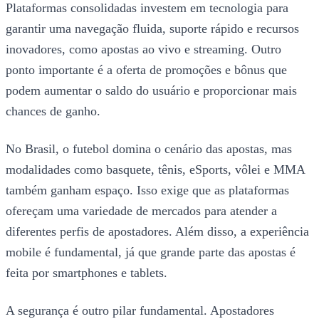
Plataformas consolidadas investem em tecnologia para
garantir uma navegação fluida, suporte rápido e recursos
inovadores, como apostas ao vivo e streaming. Outro
ponto importante é a oferta de promoções e bônus que
podem aumentar o saldo do usuário e proporcionar mais
chances de ganho.
No Brasil, o futebol domina o cenário das apostas, mas
modalidades como basquete, tênis, eSports, vôlei e MMA
também ganham espaço. Isso exige que as plataformas
ofereçam uma variedade de mercados para atender a
diferentes perfis de apostadores. Além disso, a experiência
mobile é fundamental, já que grande parte das apostas é
feita por smartphones e tablets.
A segurança é outro pilar fundamental. Apostadores