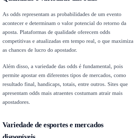
As odds representam as probabilidades de um evento
acontecer e determinam o valor potencial do retorno da
aposta. Plataformas de qualidade oferecem odds
competitivas e atualizadas em tempo real, o que maximiza
as chances de lucro do apostador.
Além disso, a variedade das odds é fundamental, pois
permite apostar em diferentes tipos de mercados, como
resultado final, handicaps, totais, entre outros. Sites que
apresentam odds mais atraentes costumam atrair mais
apostadores.
Variedade de esportes e mercados
disponíveis