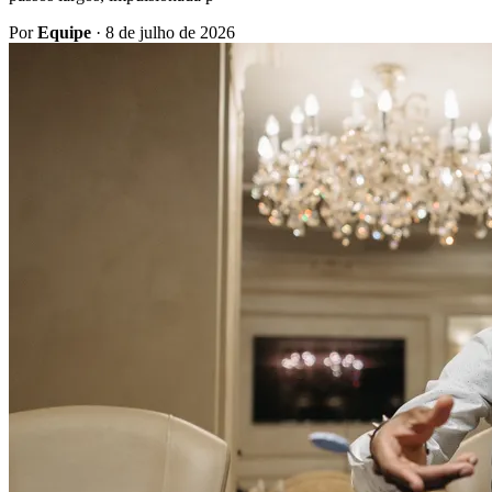
Por
Equipe
·
8 de julho de 2026