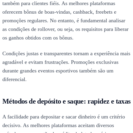
também para clientes fiéis. As melhores plataformas
oferecem bônus de boas-vindas, cashback, freebets e
promoções regulares. No entanto, é fundamental analisar
as condições de rollover, ou seja, os requisitos para liberar
os ganhos obtidos com os bônus.
Condições justas e transparentes tornam a experiência mais
agradável e evitam frustrações. Promoções exclusivas
durante grandes eventos esportivos também são um
diferencial.
Métodos de depósito e saque: rapidez e taxas
A facilidade para depositar e sacar dinheiro é um critério
decisivo. As melhores plataformas aceitam diversos